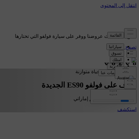
اطلع على أحدث عروضنا ووفر على سيارة فولفو التي تختارها
تصفح العروض
كهربائية بالكامل، لحياة متوازنة
تعرّف على فولفو ES90 الجديدة
ابتداءً من 234,900 درهم إماراتي
استكشف