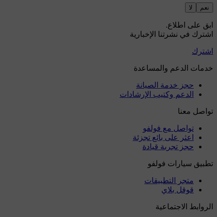
نعم
لا