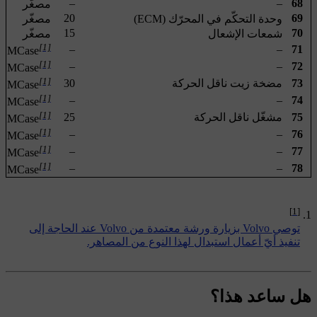
–
–
68
مصغّر
20
69
وحدة التحكّم في المحرّك (ECM)
مصغّر
15
70
شمعات الإشعال
مصغّر
[1]
–
–
71
MCase
[1]
–
–
72
MCase
[1]
73
مضخة زيت ناقل الحركة
30
MCase
[1]
–
–
74
MCase
[1]
75
مشغّل ناقل الحركة
25
MCase
[1]
–
–
76
MCase
[1]
–
–
77
MCase
[1]
–
–
78
MCase
[1]
توصي Volvo بزيارة ورشة معتمدة من Volvo عند الحاجة إلى
تنفيذ أيّ أعمال استبدال لهذا النوع من المصاهر.
هل ساعد هذا؟