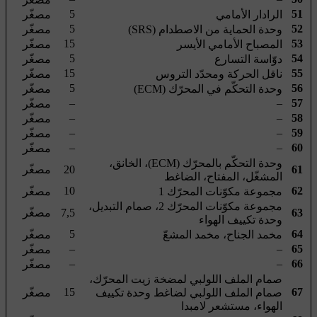
5
51
الرادار الأمامي
مصغّر
5
52
وحدة الحماية من الاصطدام (SRS)
مصغّر
15
53
المصباح الأمامي الأيسر
مصغّر
5
54
دوّاسة التسارع
مصغّر
15
55
ناقل الحركة ومحدّد التروس
مصغّر
5
56
وحدة التحكّم في المحرّك (ECM)
مصغّر
–
–
57
مصغّر
–
–
58
مصغّر
–
–
59
مصغّر
–
–
60
مصغّر
وحدة التحكّم بالمحرّك (ECM)، الخانق،
61
20
مصغّر
المشغّل، المفتاح، الضاغط
10
62
مجموعة مكوّنات المحرّك 1
مصغّر
مجموعة مكوّنات المحرّك 2، صمام التبديل،
63
7,5
مصغّر
وحدة تكييف الهواء
5
64
مخمد الجناح، مخمد المشعّ
مصغّر
–
–
65
مصغّر
–
–
66
مصغّر
صمام الملف اللولبي لمضخة زيت المحرّك،
15
67
صمام الملف اللولبي لضاغط وحدة تكييف
مصغّر
الهواء، مستشعر لامبدا