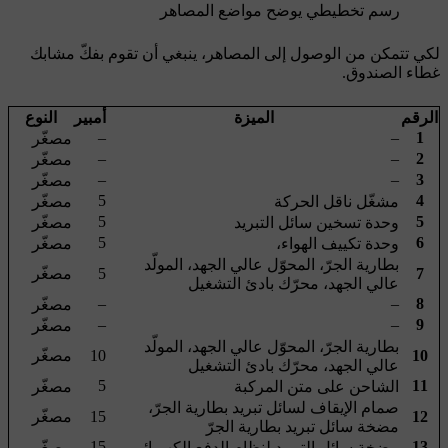
رسم تخطيطي يوضح مواضع المصاهر
لكي تتمكن من الوصول إلى المصاهر، ينبغي أن تقوم بفكّ مشابك
غطاء الصندوق.
الرقم
الميزة
أمبير
النوع
–
–
1
مصغّر
–
–
2
مصغّر
–
–
3
مصغّر
5
4
مشغّل ناقل الحركة
مصغّر
5
5
وحدة تسخين سائل التبريد
مصغّر
5
6
وحدة تكييف الهواء،
مصغّر
بطارية الجرّ، المحوّل عالي الجهد، المولّد
7
5
مصغّر
عالي الجهد، محرّك بادئ التشغيل
–
–
8
مصغّر
–
–
9
مصغّر
بطارية الجرّ، المحوّل عالي الجهد، المولّد
10
10
مصغّر
عالي الجهد، محرّك بادئ التشغيل
5
11
الشاحن على متن المركبة
مصغّر
صمام الإيقاف لسائل تبريد بطارية الجرّ،
12
15
مصغّر
مضخة سائل تبريد بطارية الجرّ
15
13
مضخة سائل التبريد لنظام الدفع الكهربائي
مصغّر