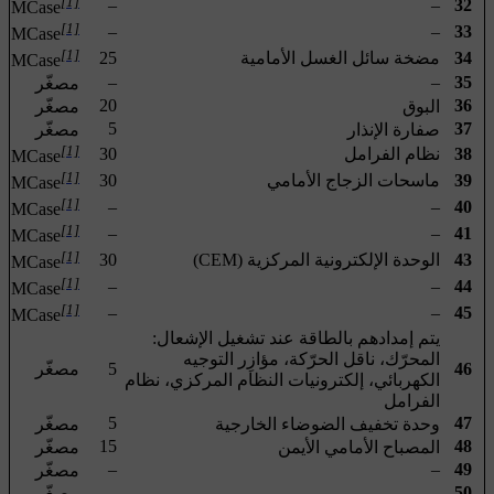
[1]
–
–
32
MCase
[1]
–
–
33
MCase
[1]
34
مضخة سائل الغسل الأمامية
25
MCase
–
–
35
مصغّر
20
36
البوق
مصغّر
5
37
صفارة الإنذار
مصغّر
[1]
38
نظام الفرامل
30
MCase
[1]
39
ماسحات الزجاج الأمامي
30
MCase
[1]
–
–
40
MCase
[1]
–
–
41
MCase
[1]
43
الوحدة الإلكترونية المركزية (CEM)
30
MCase
[1]
–
–
44
MCase
[1]
–
–
45
MCase
يتم إمدادهم بالطاقة عند تشغيل الإشعال:
المحرّك، ناقل الحرّكة، مؤازِر التوجيه
46
5
مصغّر
الكهربائي، إلكترونيات النظام المركزي، نظام
الفرامل
5
47
وحدة تخفيف الضوضاء الخارجية
مصغّر
15
48
المصباح الأمامي الأيمن
مصغّر
–
–
49
مصغّر
–
–
50
مصغّر