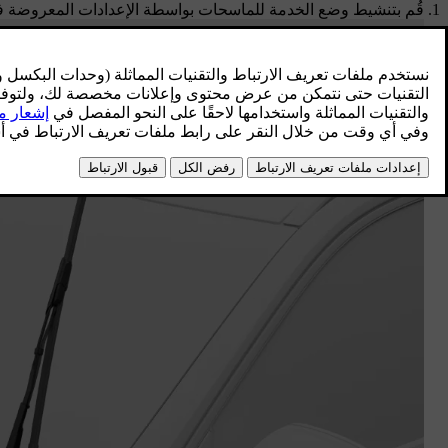
قُم بتنشيط وضع الخدمة للماسحات بواسطة الإعدادات المعروضة 