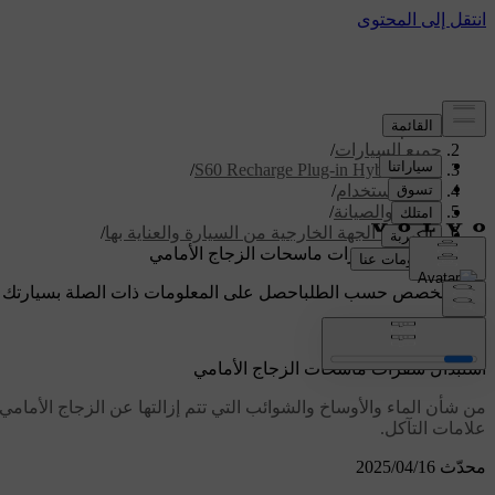
الدعم
/
جميع السيارات
/
/
S60 Recharge Plug-in Hybrid 2024
دليل الاستخدام
/
العناية والصيانة
/
تنظيف الجهة الخارجية من السيارة والعناية بها
/
استبدال شفرات ماسحات الزجاج الأمامي
دعم مخصص حسب الطلب
احصل على المعلومات ذات الصلة بسيارتك 
تسجيل الدخول
استبدال شفرات ماسحات الزجاج الأمامي
من شأن الماء والأوساخ والشوائب التي تتم إزالتها عن الزجاج الأمام
علامات التآكل.
محدّث 16‏/04‏/2025