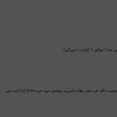
 كوارت أميركي).
إذا كنت تستخدم سائل تبريد مركّز، فقم بمزجه مع كمية مماثلة من الماء النقي. ويجب أن تتوافق نقاوة الماء مع متطلبات Volvo، وإلا فقد يتسبب ذلك في تلف نظام التبريد. تواصل مع دعم Volvo إذا كنت غير