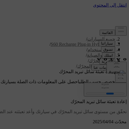
الدعم
/
جميع السيارات
/
/
S60 Recharge Plug-in Hybrid 2024
دليل الاستخدام
/
العناية والصيانة
/
حجرة المحرّك
/
نظام تبريد المحرّك
/
إعادة تعبئة سائل تبريد المحرّك
دعم مخصص حسب الطلب
احصل على المعلومات ذات الصلة بسيارتك 
تسجيل الدخول
إعادة تعبئة سائل تبريد المحرّك
تحقّق من مستوى سائل تبريد المحرّك في سيارتك وأعد تعبئته عند الض
محدّث 04‏/04‏/2025