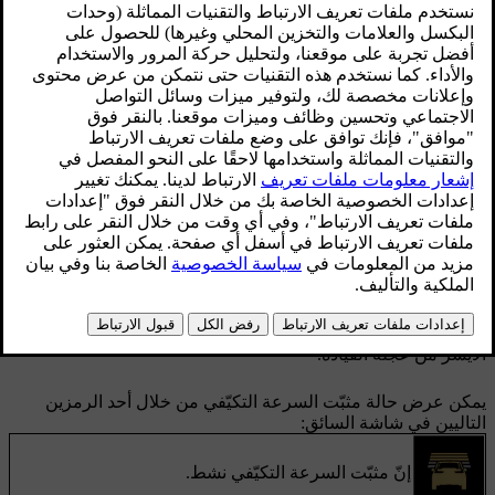
في التوجيه.
محدّث 28‏/10‏/2024
عند استخدام مثبّت السرعة التكيّفي، ستعمل سيارتك على الحفاظ
على السرعة التي حدّدتها والمسافة المطلوبة بينها وبين المركبات
الأخرى. يمكنك تعديل السرعة المستهدفة والمسافة الفاصلة عن
المركبات أمامك بسهولة باستخدام أدوات التحكّم الموجودة في
عجلة القيادة.
ويمكنك أيضًا تعيين نظام مثبّت السرعة التكيّفي كميزة القيادة
المساعدة الافتراضية من خلال إعدادات السيارة. هذا يتيح لك تفعيل
النظام باستخدام زر Pilot Assist
الموجود على عجلة القيادة.
أثناء القيادة، يمكنك التبديل بين Pilot Assist ومثبّت السرعة التكيّفي
باستخدام زرّ التبديل
في لوحة التحكّم الموجودة على الجانب
الأيسر من عجلة القيادة.
يمكن عرض حالة مثبّت السرعة التكيّفي من خلال أحد الرمزين
التاليين في شاشة السائق:
إنّ مثبّت السرعة التكيّفي نشط.