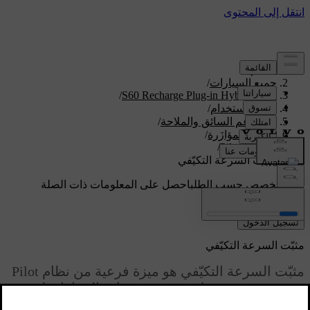
الدعم
/
جميع السيارات
/
/
S60 Recharge Plug-in Hybrid 2024
دليل الاستخدام
/
نظم دعم السائق والملاحة
/
القيادة المؤازَرة
/
/
Pilot Assist
مثبّت السرعة التكيّفي
دعم مخصص حسب الطلب
احصل على المعلومات ذات الصلة
بسيارتك الخاصة.
تسجيل الدخول
مثبّت السرعة التكيّفي
مثبّت السرعة التكيّفي هو ميزة فرعية من نظام Pilot
Assist، حيث يشترك معه في قدرات الحفاظ على
المسافة والسرعة. ولكنه لا يستطيع تقديم المساعدة