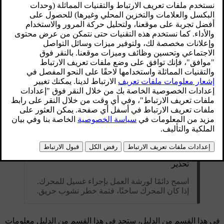
تحذير
اسمح دائمًا لورشة العمل بإجراء غسيل للمحرك.
إذا كان المحرك ساخنًا، فثمة خطر نشوب حريق.
في هذا القسم من الدليل، ستجد في هذا القسم من الدليل معلومات