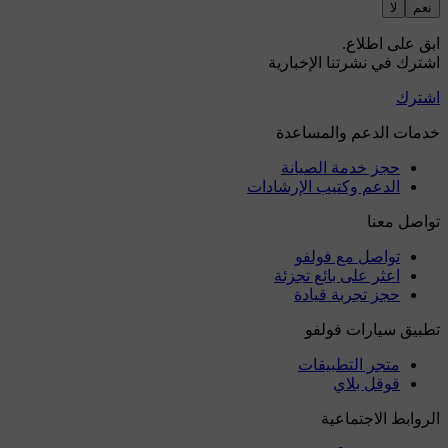
نعم
لا