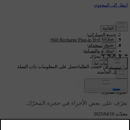
الدعم
/
جميع السيارات
/
/
S60 Recharge Plug-in Hybrid 2024
دليل الاستخدام
/
العناية والصيانة
/
حجرة المحرّك
دعم مخصص حسب الطلب
احصل على المعلومات ذات الصلة
بسيارتك الخاصة.
تسجيل الدخول
حجرة المحرّك
تعرّف على بعض الأجزاء في حجرة المحرّك.
محدّث 16‏/04‏/2025