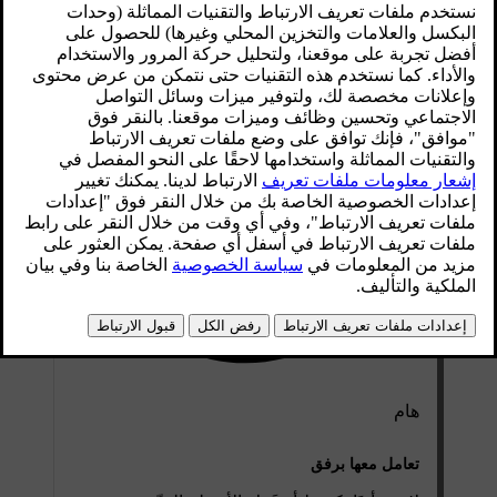
هام
تعامل معها برفق