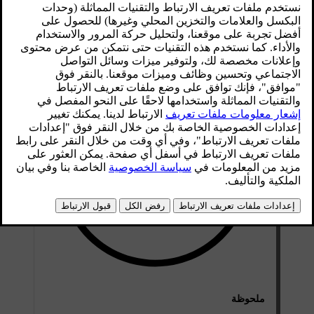
محدّث ٠٨‏/٠٦‏/٢٠٢٣
تنسيقات الملفات المتوافقة في أقراص CD/DVD
ملحوظة