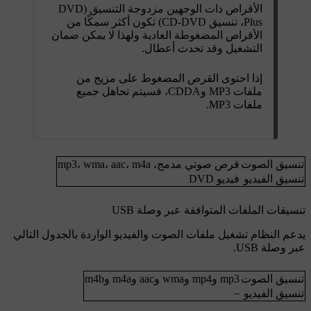
الأقراص ذات الوجهين مزدوجة التنسيق (DVD
Plus، تنسيق CD-DVD) تكون أكثر سمكًا من
الأقراص المضغوطة العادية ولهذا لا يمكن ضمان
التشغيل وقد تحدث أعطال.
إذا احتوى القرص المضغوط على مزيج من
ملفات MP3 وCDDA، فسيتم تجاهل جميع
ملفات MP3.
تنسيق الصوت
قرص صوتي مدمج
،
m4a
،
aac
،
wma
،
mp3
تنسيق الفيديو
فيديو DVD
تنسيقات الملفات المتوافقة عبر وصلة USB
يدعم النظام تشغيل ملفات الصوت والفيديو الواردة بالجدول التالي
عبر وصلة USB.
تنسيق الصوت
mp3
و
mp4
و
wma
و
aac
و
m4a
و
m4b
–
تنسيق الفيديو