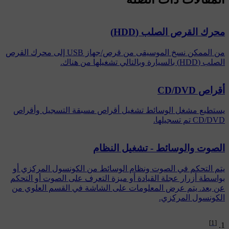
محرك القرص الصلب (HDD)
من الممكن نسخ الموسيقى من قرص/جهاز USB إلى محرك القرص
الصلب (HDD) بالسيارة وبالتالي تشغيلها من هناك.
أقراص CD/DVD
يستطيع مشغل الوسائط تشغيل أقراص مسبقة التسجيل وأقراص
CD/DVD تم تسجيلها.
الصوت والوسائط - تشغيل النظام
يتم التحكم في الصوت ونظام الوسائط من الكونسول المركزي أو
بواسطة أزرار عجلة القيادة أو ميزة التعرف على الصوت أو التحكم
عن بعد. يتم عرض المعلومات على الشاشة في القسم العلوي من
الكونسول المركزي.
[1]