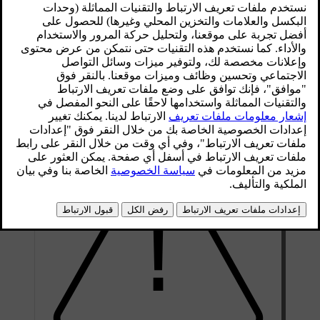
استكشاف الأعطال وإصلاحها
يحتوي نظام تكييف الهواء على مواد تتبع فلورية. يلزم استخدام
الأشعة فوق البنفسجية أثناء إجراء اكتشاف للتسرب.
توصي شركة فولفو بالاتصال بإحدى ورش فولفو المعتمدة.
السيارات المزودة بسوائل تبريد R134a