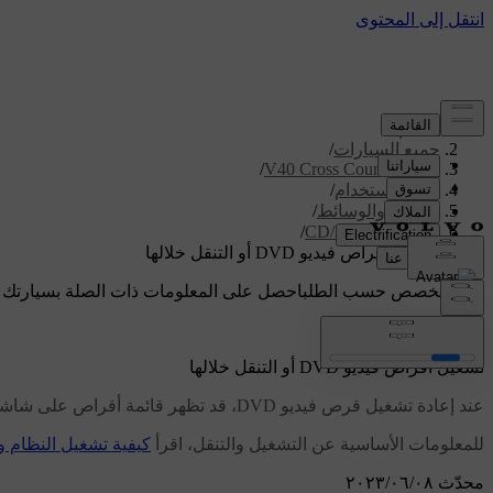
الدعم
/
جميع السيارات
/
/
V40 Cross Country 2019
دليل الاستخدام
/
الصوت والوسائط
/
أقراص CD/DVD
/
تشغيل أقراص فيديو DVD أو التنقل خلالها
دعم مخصص حسب الطلب
احصل على المعلومات ذات الصلة بسيارتك 
تسجيل الدخول
تشغيل أقراص فيديو DVD أو التنقل خلالها
عند إعادة تشغيل قرص فيديو DVD، قد تظهر قائمة أقراص على شاشة العرض. وتتيح قائمة الأقراص إمكانية الوصول إلى وظائف وإعدادات إضافية، مثل تحديد العناوين الفرعية، واللغة، وتحديد المشاهد.
للمعلومات الأساسية عن التشغيل والتنقل، اقرأ
كيفية تشغيل النظام و
محدّث ٠٨‏/٠٦‏/٢٠٢٣