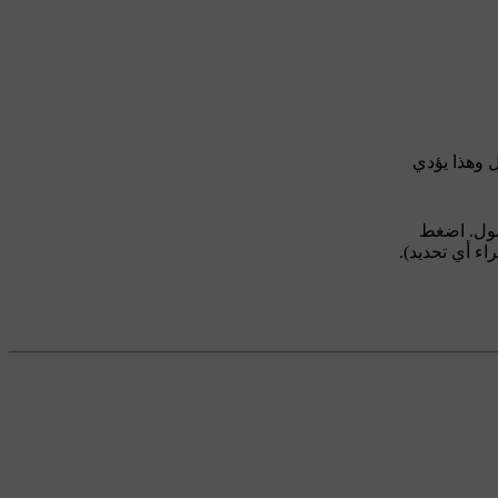
 وهذا يؤدي
فصول. اضغط
اء أي تحديد).