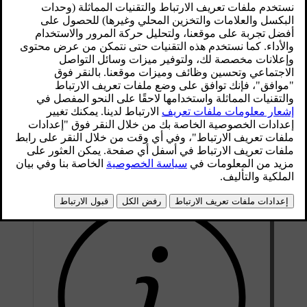
محدّث ٠٨‏/٠٦‏/٢٠٢٣
يتم استكمال سائل الغسل عن طريق فتح الغطاء الأزرق.
لشطافات الزجاج الأمامي والاضوية الرئيسية حاوية واحدة للسائل.