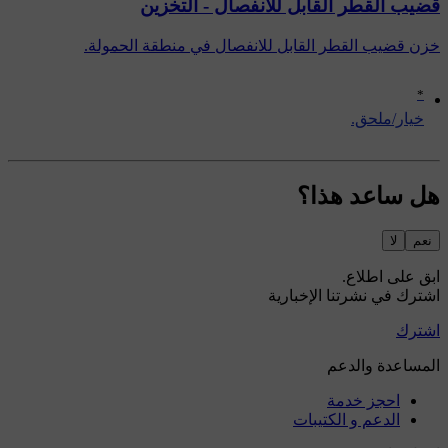
قضيب القطر القابل للانفصال - التخزين
خزن قضيب القطر القابل للانفصال في منطقة الحمولة.
*
‏خيار/ملحق.
هل ساعد هذا؟
نعم
لا