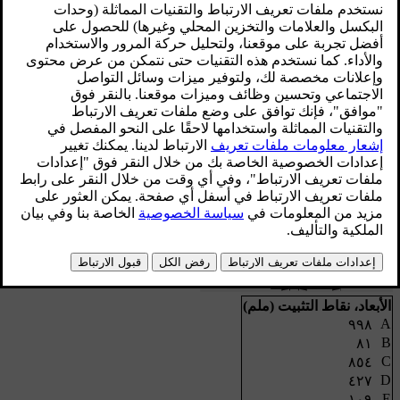
الأبعاد، نقاط التثبيت (ملم)
A
٩٩٨
B
٨١
C
٨٥٤
D
٤٢٧
E
١٠٩