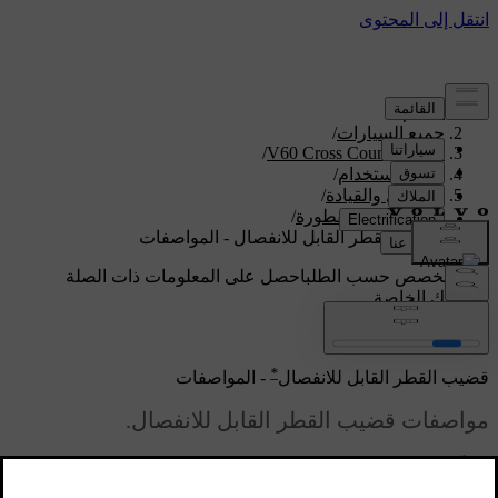
الدعم
/
جميع السيارات
/
/
V60 Cross Country 2018
دليل الاستخدام
/
التشغيل والقيادة
/
القيادة مع مقطورة
/
قضيب القطر القابل للانفصال - المواصفات
دعم مخصص حسب الطلب
احصل على المعلومات ذات الصلة
بسيارتك الخاصة.
تسجيل الدخول
*
قضيب القطر القابل للانفصال
- المواصفات
مواصفات قضيب القطر القابل للانفصال.
محدّث ٠٨‏/٠٦‏/٢٠٢٣
المواصفات