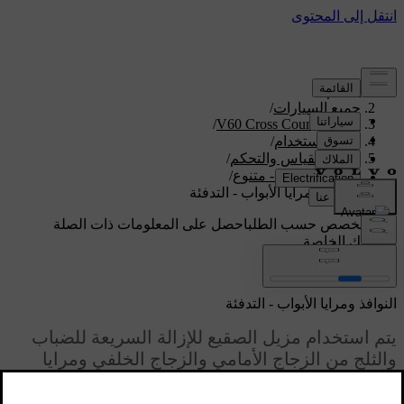
الدعم
/
جميع السيارات
/
/
V60 Cross Country 2018
دليل الاستخدام
/
اجهزة القياس والتحكم
/
أزرار التحكم - متنوع
/
النوافذ ومرايا الأبواب - التدفئة
دعم مخصص حسب الطلب
احصل على المعلومات ذات الصلة
بسيارتك الخاصة.
تسجيل الدخول
النوافذ ومرايا الأبواب - التدفئة
يتم استخدام مزيل الصقيع للإزالة السريعة للضباب
والثلج من الزجاج الأمامي والزجاج الخلفي ومرايا
الأبواب.