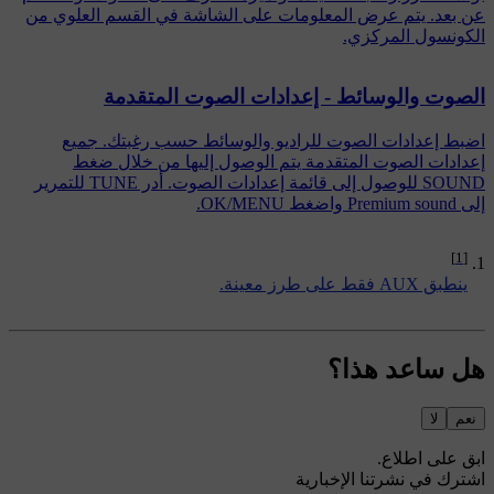
عن بعد. يتم عرض المعلومات على الشاشة في القسم العلوي من
الكونسول المركزي.
الصوت والوسائط - إعدادات الصوت المتقدمة
اضبط إعدادات الصوت للراديو والوسائط حسب رغبتك. جميع
إعدادات الصوت المتقدمة يتم الوصول إليها من خلال ضغط
SOUND للوصول إلى قائمة إعدادات الصوت. أدر TUNE للتمرير
إلى Premium sound واضغط OK/MENU.
[1]
ينطبق AUX فقط على طرز معينة.
هل ساعد هذا؟
نعم
لا