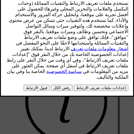
محدّث ٠٨‏/٠٦‏/٢٠٢٣
®
عند توصيل مصدر صوت خارجي (مثل مشغل MP3 أو جهاز iPod
)
[1]
بدخل AUX
قد يكون مستوى الصوت في مصدر الصوت المتصل
مختلفًا عن مستوى الصوت الداخلي لنظام الصوت (مثل الراديو).
يمكنك تصحيح هذا الخطأ بضبط مستوى صوت الدخل على النحو
التالي: في العرض العادي من مصدر AUX، اضغط
OK/MENU
ثم
حدد
AUX input
وبعد ذلك إعداد مستوى الصوت
Standard
أو
Boost
.