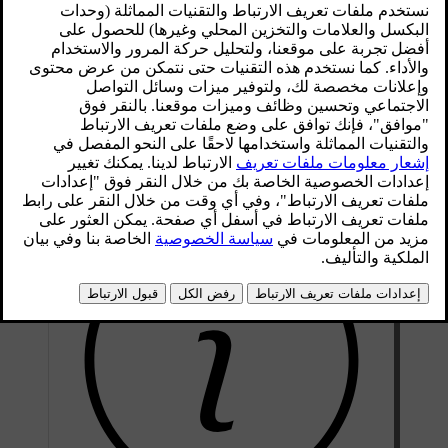
قفل الإشعال مع إخراج/إدخال مفتاح التحكم عن بعد.