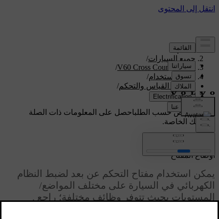
الدعم
/
جميع السيارات
/
/
V60 Cross Country 2018
دليل الاستخدام
/
اجهزة القياس والتحكم
/
أوضاع المفتاح
دعم مخصص حسب الطلب
احصل على المعلومات ذات الصلة
بسيارتك الخاصة.
تسجيل الدخول
أوضاع المفتاح
يمكن استخدام مفتاح التحكم عن بعد لضبط النظام
الكهربائي في السيارة على مختلف المواضع/
المستويات بحيث تتوفر وظائف مختلفة؛ راجع
.
محدّث ٠٨‏/٠٦‏/٢٠٢٣