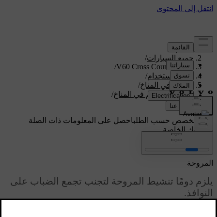
الدعم
/
جميع السيارات
/
/
V60 Cross Country 2018
دليل الاستخدام
/
التحكم في المناخ
/
أنظمة التحكم في المناخ
/
المروحة
دعم مخصص حسب الطلب
احصل على المعلومات ذات الصلة
بسيارتك الخاصة.
تسجيل الدخول
المروحة
يلزم دومًا تنشيط المروحة لتجنب تجمع الضباب على
النوافذ.
محدّث ٠٨‏/٠٦‏/٢٠٢٣