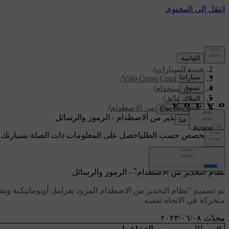
الدعم
/
جميع السيارات
/
/
V60 Cross Country 2018
دليل الاستخدام
/
دعم السائق
/
نظام التحذير من الاصطدام
/
نظام التحذير من الاصطدام - الرموز والرسائل
دعم مخصص حسب الطلب
احصل على المعلومات ذات الصلة بسيارتك 
تسجيل الدخول
*
نظام التحذير من الاصطدام
- الرموز والرسائل
تم تصميم "نظام التحذير من الاصطدام المزود بفرامل أوتوماتيكية ون
متحركة في الاتجاه نفسه.
محدّث ٠٨‏/٠٦‏/٢٠٢٣
[1]