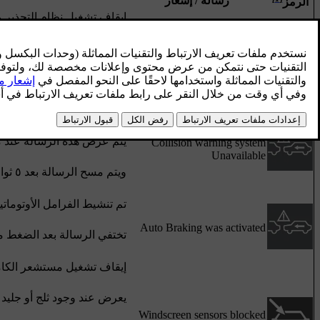
رسالة / إشعار
الرمز
إيقاف تشغيل نظام التحذير 
تعرض عند بدء تشغيل المحر
Collision warning system
OFF
ويتم مسح الرسالة بعد
٥ ثوان تقريبًا
يتعذر تنشيط نظام التحذير م
يتم عرض هذه الرسالة عند م
Collision warning system
Unavailable
ويتم مسح الرسالة بعد
٥ ثوان تقريبًا
تم تنشيط الفرامل الأوتوماتي
Auto Braking was activated
تختفي الرسالة بعد الضغط م
إيقاف تشغيل مستشعر الكامير
يعرض عند وجود ثلج أو جليد أ
Windscreen sensors blocked