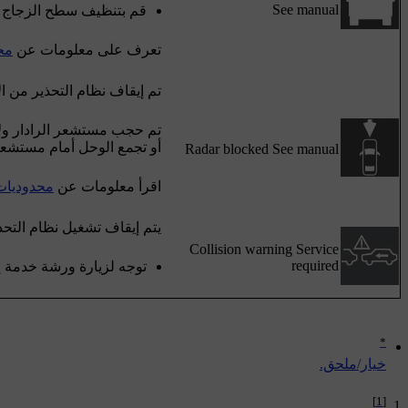
See manual
قم بتنظيف سطح الزجاج ال
تعرف على معلومات عن
مح
تم إيقاف نظام التحذير من ال
تم حجب مستشعر الرادار ولا
أو تجمع الوحل أمام مستشعر 
Radar blocked See manual
اقرأ معلومات عن
محدوديات
يتم إيقاف تشغيل نظام التحذ
Collision warning Service
required
توجه لزيارة ورشة خدمة إ
*
‏خيار/ملحق.
[1]