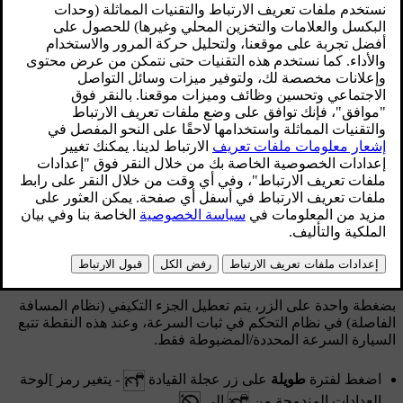
الفاصل الزمني المحدد مسبقًا بين المركبة وما بعدها.
محدّث ٠٨‏/٠٦‏/٢٠٢٣
التغيير من ACC إلى CC
يتم عرض رمز لنظام التحكم في ثبات السرعة التكيفي على لوحة
العدادات المندمجة:
ACC
CC
Adaptive Cruise Control
Cruise Control
مثبت السرعة
مثبت السرعة التكيفي
بضغطة واحدة على الزر، يتم تعطيل الجزء التكيفي (نظام المسافة
الفاصلة) في نظام التحكم في ثبات السرعة، وعند هذه النقطة تتبع
السيارة السرعة المحددة/المضبوطة فقط.
اضغط لفترة
طويلة
على زر عجلة القيادة
- يتغير رمز ]لوحة
العدادات المندمجة من
إلى
.