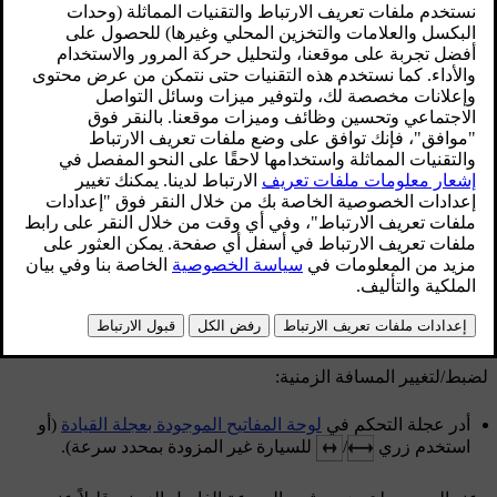
الفاصل الزمني المحدد مسبقًا بين المركبة وما بعدها.
محدّث ٠٨‏/٠٦‏/٢٠٢٣
يمكن اختيار فترات زمنية مختلفة للمركبة التي تسير في المقدمة،
كما يتم عرضها في الشاشة كخطوط أفقية
1-5
- وكلما زاد عدد
الخطوط، طال الفاصل الزمني. ويشير سطر واحد إلى
ثانية واحدة
تقريبًا
تفصلك عن السيارة التي أمامك، بينما تشير
٥ أسطر
إلى
٣
ثوانٍ تقريبًا
.
لضبط/لتغيير المسافة الزمنية:
أدر عجلة التحكم في
لوحة المفاتيح الموجودة بعجلة القيادة
(أو
استخدم زري
/
للسيارة غير المزودة بمحدد سرعة).