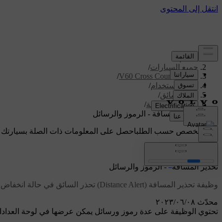
الدعم
/
جميع السيارات
/
/
V60 Cross Country 2018
دليل الاستخدام
/
دعم السائق
/
تحذير المسافة
/
تحذير المسافة - الرموز والرسائل
دعم مخصص حسب الطلب
احصل على المعلومات ذات الصلة بسيارتك 
تسجيل الدخول
*
تحذير المسافة
- الرموز والرسائل
وظيفة تحذير المسافة (Distance Alert) تحذر السائق في حالة انخفاض الفاصل الزمني بين سيارته والسيارة التي أمامها بشكل كبير.
محدّث ٠٨‏/٠٦‏/٢٠٢٣
تحتوي الوظيفة على عدة رموز ورسائل يمكن عرضها في لوحة العدادات