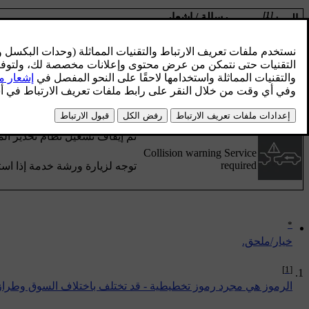
[1]
رسالة / إشعار
الرمز
تم إيقاف تشغيل تحذير المسافة م
تم حجب مستشعر الرادار ولا يم
تجمع الوحل أمام مستشعر الرادا
Radar blocked See manual
اقرأ معلومات عن
محدوديات مس
تم إيقاف تشغيل نظام تحذير الم
Collision warning Service
required
توجه لزيارة ورشة خدمة إذا است
*
‏خيار/ملحق.
[1]
الرموز هي مجرد رموز تخطيطية - قد تختلف باختلاف السوق وطراز 