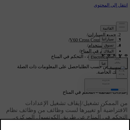
الدعم
/
جميع السيارات
/
/
V60 Cross Country 2018
دليل الاستخدام
/
التحكم في المناخ
/
إعدادات القائمة - التحكم في المناخ
دعم مخصص حسب الطلب
احصل على المعلومات ذات الصلة
بسيارتك الخاصة.
تسجيل الدخول
إعدادات القائمة - التحكم في المناخ
من الممكن تشغيل/إيقاف تشغيل الإعدادات
الافتراضية أو تغييرها لست وظائف من وظائف نظام
التحكم في المناخ عن طريق الكونسول المركزي.
محدّث ٠٨‏/٠٦‏/٢٠٢٣