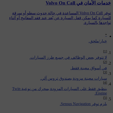
خدمات الأمان في Volvo On Call
توفر Volvo On Call المساعدة في حالة حدوث سطو أو سرقة
للسيارة كما يمكن قفل السيارة عن بُعد عند فقد المفاتيح أو أثناء
تواجدها بالسيارة.
*
‏خيار/ملحق.
[1]
لا تتوفر بعض الوظائف في جميع طرز السيارات.
[2]
في أسواق معينة فقط.
[3]
سيارات معينة مزودة بصندوق تروس آلي.
[4]
ينطبق فقط على السيارات المزودة بمحرك من نوعية Twin
Engine.
[5]
يلزم توفر Sensus Navigation.