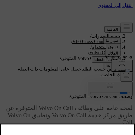
الدعم
/
جميع السيارات
/
/
V60 Cross Country 2018
دليل الاستخدام
/
/
Volvo On Call
وظائف Volvo On Call المتوفرة
دعم مخصص حسب الطلب
احصل على المعلومات ذات الصلة
بسيارتك الخاصة.
تسجيل الدخول
*
وظائف Volvo On Call
المتوفرة
لمحة عامة على وظائف Volvo On Call المتوفرة عن
طريق مركز خدمة Volvo On Call وتطبيق Volvo On
Call.
محدّث ٠٨‏/٠٦‏/٢٠٢٣