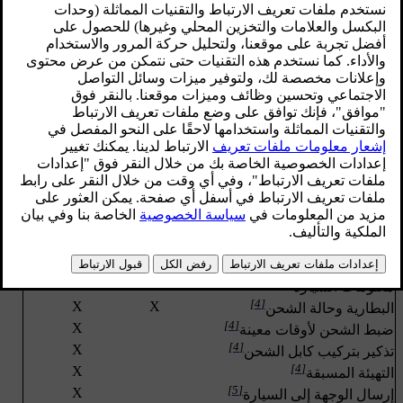
[1]
الخدمة
مركز الخدمة
التطبيق
X
بدء تشغيل السخان عن بُعد
X
إنذار أوتوماتيكي
X
إنذار يدوي
X
X
المساعدة على جانب الطريق
X
X
إشعار السرقة (TN)
X
تتبع السيارة المسروقة (SVT)
X
X
إلغاء قفل الباب عن بُعد (RDU)
X
القفل عن بُعد
[2]
X
مانع حركة السيارة عن بُعد
[2]
و
[3]
X
بدء تشغيل المحرك عن بُعد (ERS)
X
X
تحديد موقع السيارة
X
لوحة العدادات في السيارة
X
سجل القيادة
X
معلومات السيارة
[4]
X
X
البطارية وحالة الشحن
[4]
X
ضبط الشحن لأوقات معينة
[4]
X
تذكير بتركيب كابل الشحن
[4]
X
التهيئة المسبقة
[5]
X
إرسال الوجهة إلى السيارة