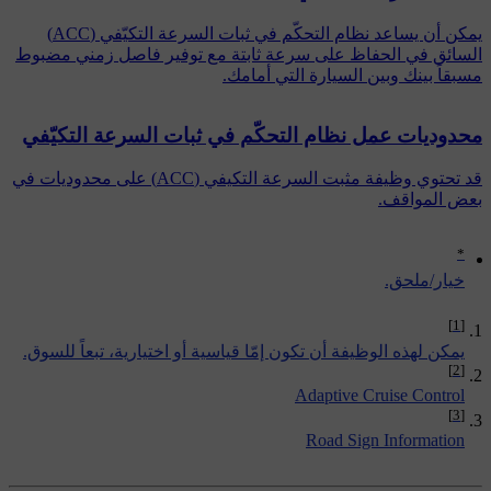
يمكن أن يساعد نظام التحكّم في ثبات السرعة التكيّفي (ACC)
السائق في الحفاظ على سرعة ثابتة مع توفير فاصل زمني مضبوط
مسبقاً بينك وبين السيارة التي أمامك.
محدوديات عمل نظام التحكّم في ثبات السرعة التكيّفي
قد تحتوي وظيفة مثبت السرعة التكيفي (ACC) على محدوديات في
بعض المواقف.
*
‏خيار/ملحق.
[1]
يمكن لهذه الوظيفة أن تكون إمّا قياسية أو اختيارية، تبعاً للسوق.
[2]
Adaptive Cruise Control
[3]
Road Sign Information