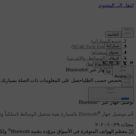
الدعم
/
جميع السيارات
/
/
XC40 Twin Engine 2020
دليل الاستخدام
/
الصوت، الوسائط، والإنترنت
/
مشغل الوسائط
/
توصيل جهاز عبر ‪‎Bluetooth®‬
دعم مخصص حسب الطلب
احصل على المعلومات ذات الصلة بسيارتك 
تسجيل الدخول
®
توصيل جهاز عبر ‪‎Bluetooth
®
قُم بتوصيل جهاز ‪‎Bluetooth
‬ بالسيارة بغية تشغيل الوسائط لاسلكياً و
محدّث ٢٩‏/١٠‏/٢٠٢٠
®
إنّ معظم الهواتف المتوفرة في الأسواق مزوّدة بتقنية Bluetooth
ولكن