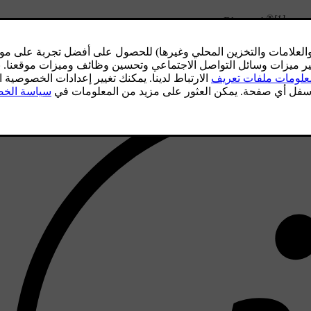
®
[1]
Blueto
.