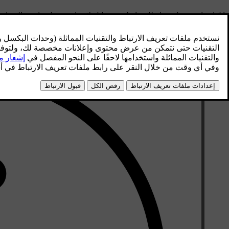
إنّ إجراء توصيل جهاز للوسائط هو مماثل لإجراء توصيل هاتف بالسيارة عبر oth