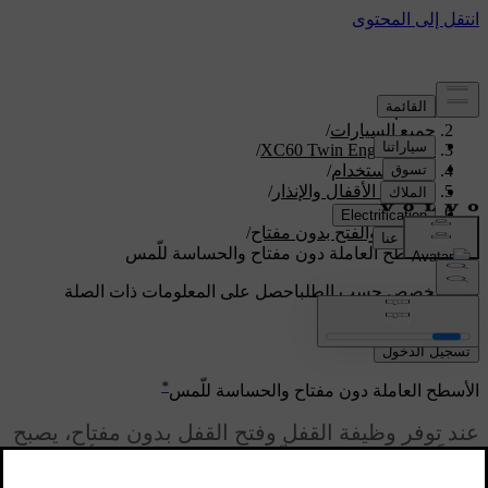
الدعم
/
جميع السيارات
/
/
XC60 Twin Engine 2020
دليل الاستخدام
/
المفتاح، الأقفال والإنذار
/
القفل والفتح
/
القفل والفتح بدون مفتاح
/
الأسطح العاملة دون مفتاح والحساسة للّمس
دعم مخصص حسب الطلب
احصل على المعلومات ذات الصلة
بسيارتك الخاصة.
تسجيل الدخول
*
الأسطح العاملة دون مفتاح والحساسة للّمس
عند توفر وظيفة القفل وفتح القفل بدون مفتاح، يصبح
كافياً وجود مفتاح التحكّم عن بُعد في الجيب أو
الحقيبة. يتم عندها قفل أو فتح قفل السيارة من خلال