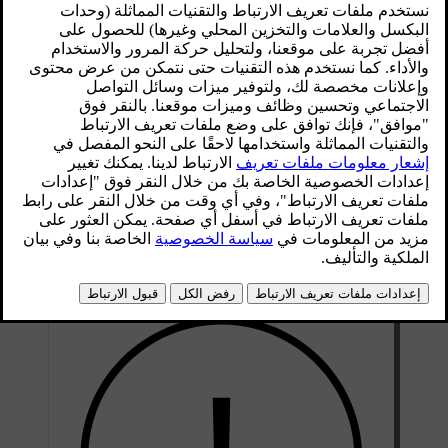
محدّث ١٩‏/٠٣‏/٢٠٢٠
على الجوانب
يوجد حامل حقيبة في اللوح الجانبي على كل جانب من جوانب
منطقة الحمولة.