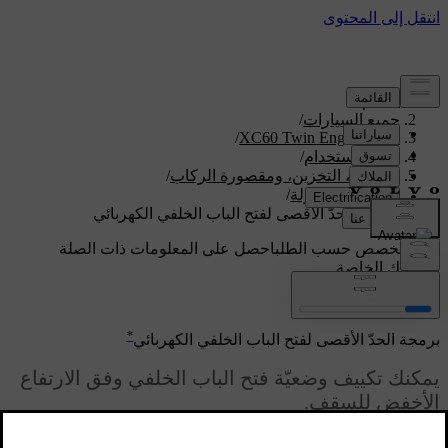
الدعم
/
جميع السيارات
/
/
XC60 Twin Engine 2020
دليل الاستخدام
/
التحميل، التخزين، ومقصورة الركاب
/
منطقة الحمولة
/
برمجة الحدّ الأقصى لفتح الباب الخلفي الكهربائي
دعم مخصص حسب الطلب
احصل على المعلومات ذات الصلة
بسيارتك الخاصة.
تسجيل الدخول
*
برمجة الحدّ الأقصى لفتح الباب الخلفي الكهربائي
يمكنك تكييف وضعيّة فتح الباب الخلفي وفق الارتفاع
الأخفض للسقف.
محدّث ١٩‏/٠٣‏/٢٠٢٠