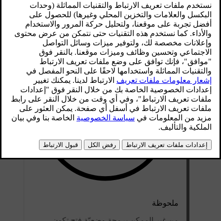
لضبط الحد الأقصى للفتح:
افتح باب صندوق الأمتعة - أوقفه عند وضع الفتح.
ملحوظة
من غير الممكن برمجة وضعيّة فتح تكون