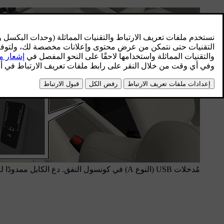
مُدخلات USB (النوع A) في كونسول النفق. دع الكابل ممدودًا للأمام بحيث لا ينحشر عند إغلاق الغطاء.