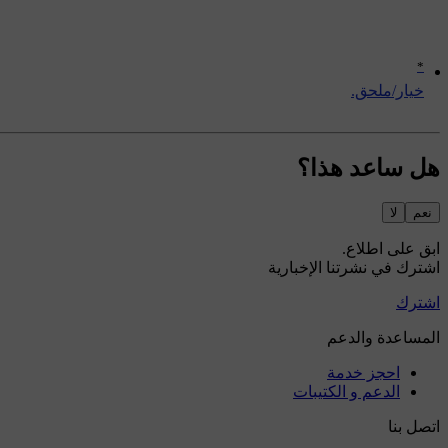
*
‏خيار/ملحق.
هل ساعد هذا؟
نعم
لا