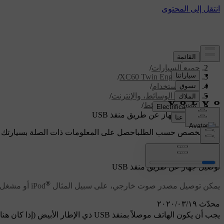
الدعم
/
جميع السيارات
/
/
XC60 Twin Engine 2020
دليل الاستخدام
/
الصوت، الوسائط، والإنترنت
/
مشغل الوسائط
/
توصيل جهاز عن طريق منفذ USB
دعم مخصص حسب الطلب
احصل على المعلومات ذات الصلة بسيارتك 
تسجيل الدخول
توصيل جهاز عن طريق منفذ USB
®
يمكن توصيل مصدر صوت خارجي، على سبيل المثال
iPod أو مشغل MP3 بنظام الصوت عبر أحد منافذ USB في السيارة.
محدّث ١٩‏/٠٣‏/٢٠٢٠
يجب أن يكون الهاتف موصلاً بمنفذ USB ذي الإطار الأبيض (إذا كان هناك منفذين USB) عند استخدام Apple CarPlay