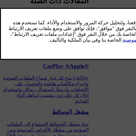
المقالات ذات الصلة
Android Auto
Android Auto يمنحك خيار سماع الملفات
الصوتية وإجراء مكالمات هاتفية والحصول
على توجيهات واستخدام تطبيقات متهيئة
للسيارة من جهاز Android. يعمل Android
Auto مع أجهزة Android محددة.
®CarPlay ®Apple
CarPlay يتيح لك خيار سماع الملفات الصوتية
وإجراء مكالمات هاتفية والحصول على
الاتجاهات وإرسال/استقبال رسائل واستخدام
Siri، كل ذلك دون تشتيت انتباهك أثناء
القيادة.
مشغل الوسائط
يتيح مشغّل الوسائط الاستماع إلى الملفات
الصوتية من مشغّل الأقراص المدمجة ومن
مصدر صوت خارجي متصل عبر منفذ USB