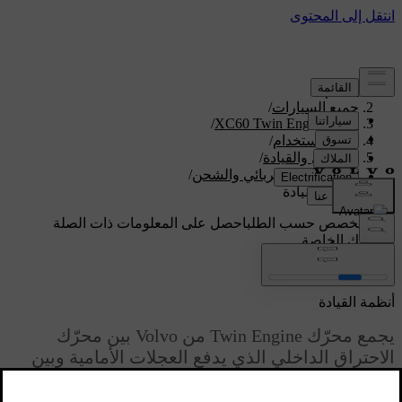
الدعم
/
جميع السيارات
/
/
XC60 Twin Engine 2020
دليل الاستخدام
/
التشغيل والقيادة
/
التشغيل الكهربائي والشحن
/
أنظمة القيادة
دعم مخصص حسب الطلب
احصل على المعلومات ذات الصلة
بسيارتك الخاصة.
تسجيل الدخول
أنظمة القيادة
يجمع محرّك Twin Engine من Volvo بين محرّك
الاحتراق الداخلي الذي يدفع العجلات الأمامية وبين
المحرّك الكهربائي الذي يدفع العجلات الخلفية.