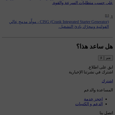
على حسب متطلبات السرعة والقوة.
[1]
CISG (Crank Integrated Starter Generator) - مولّد مدمج عالي
الفولتية ومحرّك بادئ التشغيل.
هل ساعد هذا؟
نعم
لا