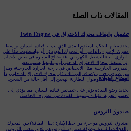
المقالات ذات الصلة
تشغيل وإيقاف محرك الاحتراق في Twin Engine
يحدد نظام التحكم المتقدم المدى الذي يتم به قيادة السيارة بواسطة
محرك الاحتراق الداخلي أو المحرك الكهربائي أو بواسطتهما معًا على
التوازي. أثناء التشغيل الكهربائي، قد تحتاج السيارة في بعض الأحيان
إلى تشغيل محرّك الاحتراق الداخلي أوتوماتيكياً بسبب بعض
الظروف الخارجية، مثل الانخفاض في درجة الحرارة الخارجية، وهذا
أمر طبيعي جداً. بالإضافة إلى ذلك، فإن محرك الاحتراق الداخلي يبدأ
أوضاع القيادة
العمل دومًا عند وصول البطارية الهجين إلى أقل حالة من الشحن.
تحديد وضع القيادة يؤثر على خصائص قيادة السيارة مما يؤدي إلى
تحسين تجربة القيادة وتسهيل القيادة في الظروف الخاصة.
صندوق التروس
صندوق التروس هو جزء من خط الإدارة (نقل الطاقة) بين المحرك
والعجلات القائدة. وظيفة صندوق التروس هي تغيير معدل التروس