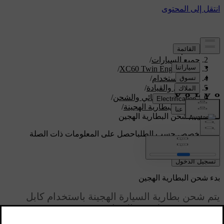
الدعم
/
جميع السيارات
/
/
XC60 Twin Engine 2020
دليل الاستخدام
/
التشغيل والقيادة
/
التشغيل الكهربائي والشحن
/
شحن البطارية الهجينة
/
بدء شحن البطارية الهجين
دعم مخصص حسب الطلب
احصل على المعلومات ذات الصلة
بسيارتك الخاصة.
تسجيل الدخول
بدء شحن البطارية الهجين
يتم شحن بطارية السيارة الهجينة باستخدام كابل
شحن يتم توصيله في السيارة وفي مقبس بقدرة
٢٣٠
[1]
فولت
(تيار متناوب).