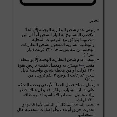
تحذير
ينبغي عدم شحن البطارية الهجينة إلّا بالحدّ
الأقصى المسموح به لتيار الشحن أو أقل من
ذلك وبما يتوافق مع التوصيات المحلية
والوطنية السارية المفعول لشحن البطاريات
الهجينة من مقابس/مآخذ
٢٣٠ فولت
(تيار
متردّد).
ينبغي عدم شحن البطارية الهجينة إلّا بواسطة
[2]
مقبس
مصرّح به ومتصل بنقطة تأريض بقوة
٢٣٠ فولت
أو من محطة شحن بواسطة كابل
شحن غير ثابت (الوضع ٣) يتم تزويده من
Volvo.
يعمل مفتاح فصل الخطأ الأرضي بوحدة التحكم
على حماية السيارة، ولكن قد يظل هناك خطر
زيادة تحميل المصادر الأساسية لدائرة طاقة
٢٣٠ فولت
.
تجنب المآخذ المتآكلة أو التالفة لأنها قد تؤدي
لحدوث حريق أو تلف و/أو إصابات شخصية حال
استخدامها.