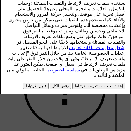
لا تستخدم سوى كابل الشحن المزوّد مع السيارة أو
كابل بديل توصي Volvo باستخدامه.
محدّث ١٩‏/٠٣‏/٢٠٢٠