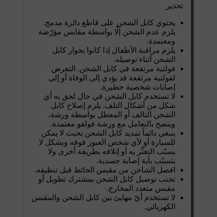
تحذير
يحتوي كابل الشحن على قاطع دائرة مدمج.
يلزم عدم الشحن إلّا بواسطة مقابس مؤرّضة
ومعتمدة.
يلزم مراقبة الأطفال إذا كانوا بجوار كابل
الشحن أثناء توصيله.
فولتية مرتفعة في كابل الشحن. التعرض
لفولتية مرتفعة قد يؤدي إلى الوفاة أو إلى
إصابات شخصية خطيرة.
لا تستخدم كابل الشحن في حال لحق به أي
شكل من أشكال التلف. يلزم إصلاح كابل
الشحن التالف أو المعطل بواسطة ورشة،
وينصح بالتعامل مع ورشة فولفو معتمدة.
ينبغي دائماً تمديد كابل الشحن بحيث لا يمكن
للسيارة أو لأي شخص العبور فوقه وبشكل لا
يسبّب التعثّر به أو إتلافه بطريقة أخرى ولا
يتسبّب بأية إصابة جسدية.
افصل الشاحن من مقبس الحائط قبل تنظيفه.
تجنب توصيل كابل الشحن بمشترك تطويل أو
مقبس متعدد المخارج.
لا تستخدم أيّ مهايئ بين كابل الشحن والمقبس
الكهربائي.