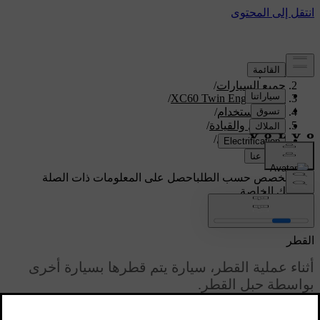
الدعم
/
جميع السيارات
/
/
XC60 Twin Engine 2020
دليل الاستخدام
/
التشغيل والقيادة
/
القطر والنقل
/
القطر
دعم مخصص حسب الطلب
احصل على المعلومات ذات الصلة
بسيارتك الخاصة.
تسجيل الدخول
القطر
أثناء عملية القطر، سيارة يتم قطرها بسيارة أخرى
بواسطة حبل القطر.
محدّث ١٩‏/٠٣‏/٢٠٢٠