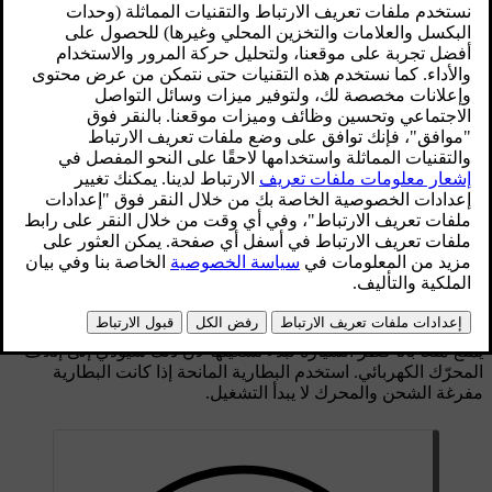
يُمنع منعاً باتاً قَطر السيارة Twin Engine لأن ذلك سيؤدي إلى إتلاف
المحرّك الكهربائي. بدلاً من ذلك، ينبغي أن يتم نقل السيارة بعد رفع
جميع عجلاتها على منصة استعادة السيارة، أي لا ينبغي أن يكون
هناك أي احتكاك بين سطح الطريق والعجلات.
عند قطر سيارة أخرى
قطر سيارة يستهلك الكثير من الطاقة - استخدم وضع القيادة
Constant AWD
. يؤدي ذلك إلى شحن البطارية الهجينة، مع تحسين
سمات القيادة للسيارة والثبات بأمان على الطريق.
يجب أن تعرف حدود السرعة القصوى المسموح بها قانونيًا للقَطْر
قبل بدء القَطْر.
المساعدة على بدء التشغيل
يُمنع منعاً باتاً قَطر السيارة لبدء تشغيلها لأن ذلك سيؤدي إلى إتلاف
المحرّك الكهربائي. استخدم البطارية المانحة إذا كانت البطارية
مفرغة الشحن والمحرك لا يبدأ التشغيل.