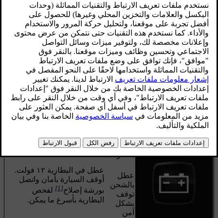
محدّث ٠٧‏/١١‏/٢٠٢٢
رسالة /
الرمز
المواصفات
إشعار
بطارية
12 فولت
عطل
عطل في البطارية
١٢ فولت
.
بالشحن،
[1]
اتصل بإحدى الورشات
لفحص
خدمة
البطارية بأسرع وقت ممكن.
عاجلة.
توجه إلى
الورشة.
بطارية
12 فولت
عطل في البطارية
١٢ فولت
.
عطل
أوقف السيارة بأمان واتصل
بالشحن
[1]
بورشة إصلاح
لفحص
توقف
البطارية بأسرع ما يمكن.
بشكل
آمن