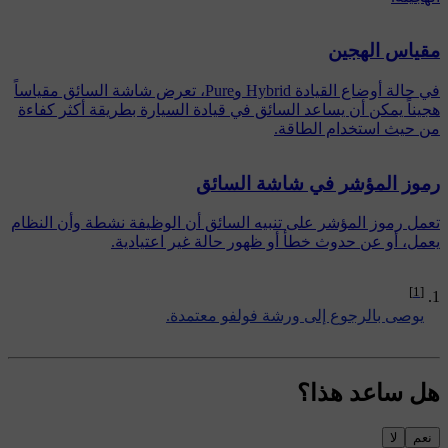
مقياس الهجين
في حالة أوضاع القيادة Hybrid وPure، تعرض شاشة السائق مقياساً
هجيناً يمكن أن يساعد السائق في قيادة السيارة بطريقة أكثر كفاءة
من حيث استخدام الطاقة.
رموز المؤشر في شاشة السائق
تعمل رموز المؤشر على تنبيه السائق أن الوظيفة نشطة وأن النظام
يعمل، أو عن حدوث خطأ أو ظهور حالة غير اعتيادية.
[1]
يوصى بالرجوع إلى ورشة فولفو معتمدة.
هل ساعد هذا؟
نعم
لا