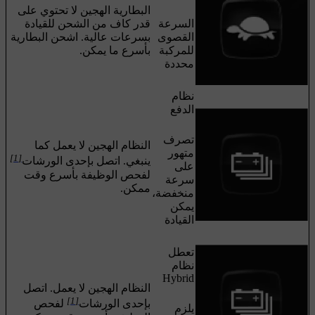
البطارية الهجين لا تحتوي على
السرعة
قدر كاف من الشحن للقيادة
القصوى
بسرعات عالية. اشحن البطارية
للمركبة
بأسرع ما يمكن.
محددة
نظام
الدفع
تصرف
النظام الهجين لا يعمل كما
متهور
[1]
ينبغي. اتصل بإحدى الورشات
على
لفحص الوظيفة بأسرع وقت
سرعة
ممكن.
منخفضة،
يمكن
القيادة
تعطل
نظام
Hybrid
النظام الهجين لا يعمل. اتصل
[1]
بإحدى الورشات
لفحص
يلزم