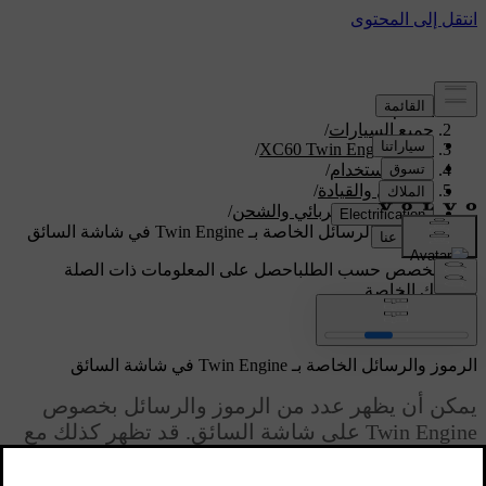
الدعم
/
جميع السيارات
/
/
XC60 Twin Engine 2020
دليل الاستخدام
/
التشغيل والقيادة
/
التشغيل الكهربائي والشحن
/
الرموز والرسائل الخاصة بـ Twin Engine في شاشة السائق
دعم مخصص حسب الطلب
احصل على المعلومات ذات الصلة
بسيارتك الخاصة.
تسجيل الدخول
الرموز والرسائل الخاصة بـ Twin Engine في شاشة السائق
يمكن أن يظهر عدد من الرموز والرسائل بخصوص
Twin Engine على شاشة السائق. قد تظهر كذلك مع
مجموعة من المؤشرات ورموز التحذيرات العامة ثم
تنطفئ عند معالجة المشكلة.