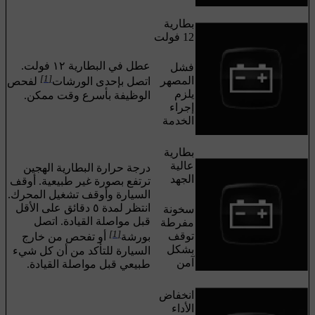
بطارية
12 فولت
عطل في البطارية
١٢ فولت
.
فشل
[1]
المصهر
اتصل بإحدى الورشات
لفحص
يلزم
الوظيفة بأسرع وقت ممكن.
إجراء
الخدمة
بطارية
عالية
درجة حرارة البطارية الهجين
الجهد
ترتفع بصورة غير طبيعية. أوقف
السيارة وأوقف تشغيل المحرك.
انتظر لمدة
٥ دقائق
على الأقل
سخونة
قبل مواصلة القيادة. اتصل
مفرطة
[1]
توقف
بورشة
أو تفحص من خارج
بشكل
السيارة للتأكد من أن كل شيء
آمن
طبيعي قبل مواصلة القيادة.
انخفاض
الأداء