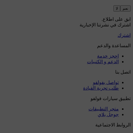
نعم
لا