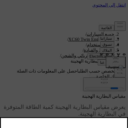
الدعم
/
جميع السيارات
/
/
XC60 Twin Engine 2020
دليل الاستخدام
/
التشغيل والقيادة
/
التشغيل الكهربائي والشحن
/
مقياس البطارية الهجينة
دعم مخصص حسب الطلب
احصل على المعلومات ذات الصلة
بسيارتك الخاصة.
تسجيل الدخول
مقياس البطارية الهجينة
يعرض مقياس البطارية الهجينة كمية الطاقة المتوفرة
في البطارية الهجينة.
محدّث ١٩‏/٠٣‏/٢٠٢٠