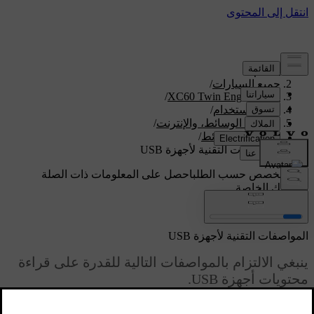
الدعم
/
جميع السيارات
/
/
XC60 Twin Engine 2020
دليل الاستخدام
/
الصوت، الوسائط، والإنترنت
/
مشغل الوسائط
/
المواصفات التقنية لأجهزة USB
دعم مخصص حسب الطلب
احصل على المعلومات ذات الصلة
بسيارتك الخاصة.
تسجيل الدخول
المواصفات التقنية لأجهزة USB
ينبغي الالتزام بالمواصفات التالية للقدرة على قراءة
محتويات أجهزة USB.
محدّث ١٩‏/٠٣‏/٢٠٢٠