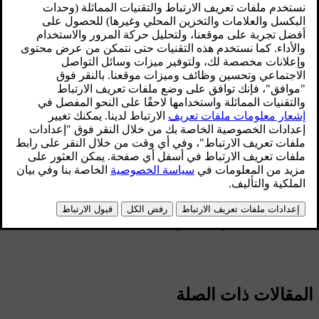
لن يظهر أي تسلسل للمجلدات في الشاشة المركزية خلال التشغيل.
الرقم الأقصى
الملفات
١٥ ٠٠٠
المجلدات
١ ٠٠٠
مستوى المجلدات
٨
قوائم التشغيل
١٠٠
العناصر في قائمة التشغيل
١ ٠٠٠
المجلدات الفرعية
بلا حدود
المواصفات التقنية لجهاز توصيل USB A
مقبس نوع A
الإصدار
2.0
إمداد الفولتية
٥ فولت
أقصى إمداد للتيار
٢٫١ أمبير
المقالات ذات الصلة