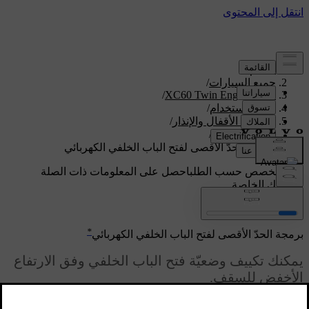
الدعم
/
جميع السيارات
/
/
XC60 Twin Engine 2020
دليل الاستخدام
/
المفتاح، الأقفال والإنذار
/
القفل والفتح
/
برمجة الحدّ الأقصى لفتح الباب الخلفي الكهربائي
دعم مخصص حسب الطلب
احصل على المعلومات ذات الصلة
بسيارتك الخاصة.
تسجيل الدخول
*
برمجة الحدّ الأقصى لفتح الباب الخلفي الكهربائي
يمكنك تكييف وضعيّة فتح الباب الخلفي وفق الارتفاع
الأخفض للسقف.
محدّث ١٩‏/٠٣‏/٢٠٢٠