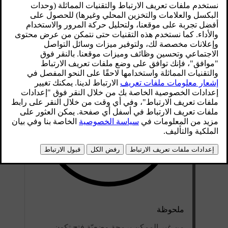
لضبط الحد الأقصى للفتح:
افتح باب صندوق الأمتعة - أوقفه عند وضع الفتح.
ملحوظة
من غير الممكن برمجة وضعيّة فتح تكون