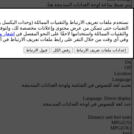
يتم ضبط ساعة لوحة العدادات المندمجة هنا.
24 hour clock
On
Off
Summer time
Auto
On
Off
Auto time
On
Off
Location
Language
تحديد لغة للنصوص في الشاشة ولوحة العدادات المندمجة.
Language: Driver display
حدد لغة للنصوص في لوحة العدادات المندمجة.
Distance and fuel units
MPG(US)
MPG(UK)
km/l