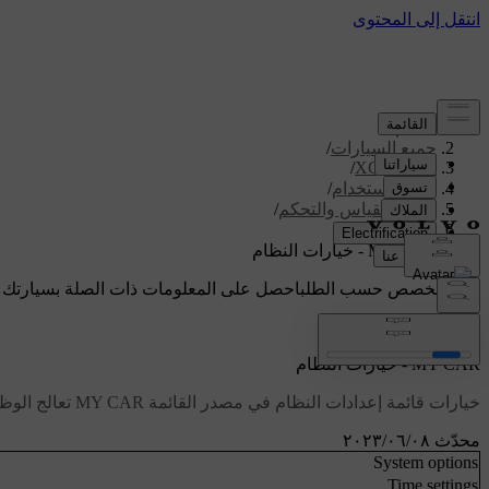
الدعم
/
جميع السيارات
/
/
XC70 2016
دليل الاستخدام
/
اجهزة القياس والتحكم
/
سيارتي
/
MY CAR - خيارات النظام
دعم مخصص حسب الطلب
احصل على المعلومات ذات الصلة بسيارتك 
تسجيل الدخول
MY CAR - خيارات النظام
خيارات قائمة إعدادات النظام في مصدر القائمة MY CAR تعالج الوظائف مثل الوقت واللغات على سبيل المثال.
محدّث ٠٨‏/٠٦‏/٢٠٢٣
System options
Time settings