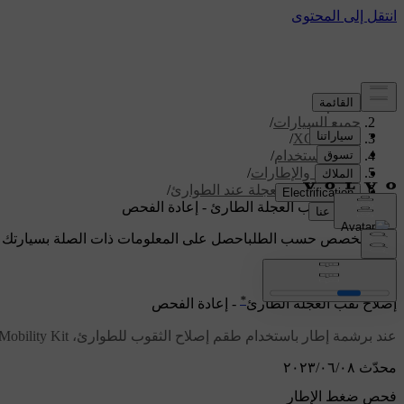
الدعم
/
جميع السيارات
/
/
XC70 2016
دليل الاستخدام
/
العجلات والإطارات
/
عدة إصلاح العجلة عند الطوارئ
/
إصلاح ثقب العجلة الطارئ - إعادة الفحص
دعم مخصص حسب الطلب
احصل على المعلومات ذات الصلة بسيارتك 
تسجيل الدخول
*
إصلاح ثقب العجلة الطارئ
- إعادة الفحص
عند برشمة إطار باستخدام طقم إصلاح الثقوب للطوارئ، Temporary Mobility Kit‫‏‬ (TMK)، يلزم إجراء فحص بعد حوالي
محدّث ٠٨‏/٠٦‏/٢٠٢٣
فحص ضغط الإطار