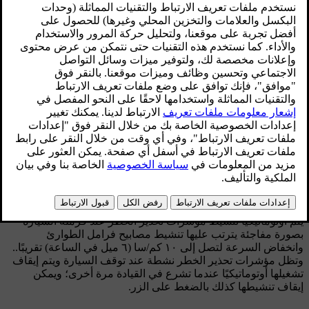
محدّث ٠٨‏/٠٦‏/٢٠٢٣
زر مؤشرات التحذير من الخطر.
اضغط على الزر لتشغيل مؤشرات التحذير من الخطر. يومض رمزا
مؤشري الاتجاه في لوحة العدادات المندمجة عند استخدام مؤشرات
تحذير الخطر.
يتم أوتوماتيكيًا تنشيط مؤشرات تحذير الخطر عند فرملة السيارة
بصورة مفاجئة يترتب عليها تنشيط مصابيح فرامل الطوارئ
وانخفاض السرعة لتصل إلى
١٠ كم/سا (٦ ميل في الساعة)
تقريبًا..
وتظل مؤشرات تحذير الخطر نشطة عند توقف السيارة ويتم إيقاف
تشغيلها أوتوماتيكيًا عندما تشرع في القيادة مرة أخرى؛ ويمكن
إيقاف تنشيطها كذلك بالضغط على الزر.