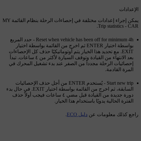
الإعدادات
يمكن إجراء إعدادات مختلفة في إحصاءات الرحلة بنظام القائمة
MY
CAR
‫‏-‬
Trip statistics
.
Reset when vehicle has been off for minimum 4h
- حدد المربع
بواسطة اختيار
ENTER
ثم اخرج من القائمة بواسطة اختيار
EXIT
. مع تحديد هذا الخيار يتم أوتوماتيكيًا حذف كل الإحصاءات
بعد الانتهاء من القيادة وتوقف السيارة لأكثر من
٤ ساعات
. تبدأ
إحصائيات الرحلة مجدداً من الصفر عند بدء تشغيل المحرك في
المرة القادمة.
Start new trip
- يُستخدم
ENTER
من أجل حذف الإحصائيات
السابقة، ثم اخرج من القائمة بواسطة اختيار
EXIT
. في حال بدء
دورة جديدة من القيادة قبل مضي
٤ ساعات
فيجب أولاً حذف
الفترة الحالية يدويًا باستخدام هذا الخيار.
راجع كذلك معلومات عن
دليل ECO
.