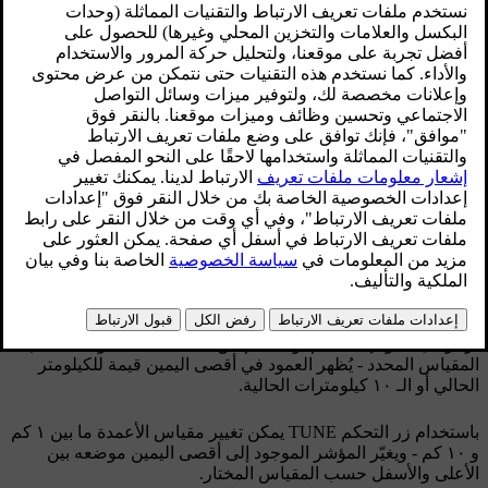
محدّث ٠٨‏/٠٦‏/٢٠٢٣
الوظيفة
افتح نظام القائمة
MY CAR
ثم حدد
Trip statistics
لمشاهدة
الرسم التخطيطي.
[1]
إحصائيات الرحلة
يرمز كل عمود إلى
١ كم
أو
١٠ كم
من المسافة المقطوعة، حسب
المقياس المحدد - يُظهر العمود في أقصى اليمين قيمة للكيلومتر
الحالي أو الـ ١٠ كيلومترات الحالية.
باستخدام زر التحكم
TUNE
يمكن تغيير مقياس الأعمدة ما بين
١ كم
و
١٠ كم
- ويغيّر المؤشر الموجود إلى أقصى اليمين موضعه بين
الأعلى والأسفل حسب المقياس المختار.