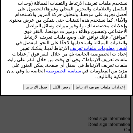
محدّث ٠٨‏/٠٦‏/٢٠٢٣
Driver support system
اقرأ عن
Collision warning
Collision warning
On
Off
Warning distance
Short
Normal
Long
Warning sound
On
Off
Road sign information
Road sign information
On