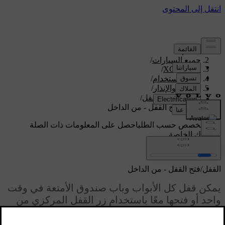
الدعم
/
جميع السيارات
/
/
XC70 2016
دليل الاستخدام
/
الأقفال والإنذار
/
القفل/فتح القفل
/
القفل/فتح القفل - من الداخل
دعم مخصص حسب الطلب
احصل على المعلومات ذات الصلة
بسيارتك الخاصة.
تسجيل الدخول
القفل/فتح القفل - من الداخل
يمكن قفل كل الأبواب وباب صندوق الأمتعة في وقت
واحد أو فتحها معًا باستخدام زر القفل المركزي من
*
باب السائق وباب الراكب
.