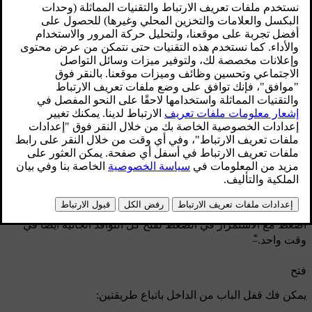
محدّث ٠٨‏/٠٦‏/٢٠٢٣
القفل المركزي
القفل المركزي.
اضغط على جانب واحد
من الزر للقفل - واضغط الجانب
الآخر
لفتح القفل.
اضغط مع الاستمرار في الضغط لفتح كل النوافذ الجانية أيضًا في
*
وقت واحد.
فتح
يمكن فك قفل الباب من الداخل باتباع طريقتين: