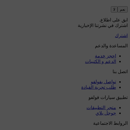
نعم
لا