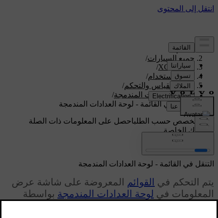
الدعم
/
جميع السيارات
/
/
XC70 2016
دليل الاستخدام
/
اجهزة القياس والتحكم
/
لوحة العدادات المندمجة
/
التنقل في القائمة - لوحة العدادات المندمجة
دعم مخصص حسب الطلب
احصل على المعلومات ذات الصلة
بسيارتك الخاصة.
تسجيل الدخول
التنقل في القائمة - لوحة العدادات المندمجة
يتم التحكم في
القوائم
المعروضة على شاشة عرض
المعلومات في
لوحة العدادات المندمجة
بواسطة
عناصر التحكم في ذراع المقود الأيسر. تختلف القوائم
التي يتم عرضها باختلاف
موضع المفتاح
.