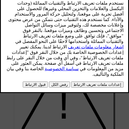
محدّث ٠٨‏/٠٦‏/٢٠٢٣
قد يتم ملاحظة صوت نبض عند تشغيل نظام ESC أثناء الفرملة. قد
تتسارع السيارة على سرعة أبطأ من المتوقع عند الضغط على
دواسة الوقود.