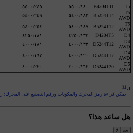
B4204T11
T5
T5
B5254T14
AWD
T5
B5254T12
AWD
D4204T5
D4
D4
D5244T12
AWD
D4
D5244T17
AWD
D5
D5244T20
AWD
[1]
يمكن قراءة رمز المحرك والمكونات ورقم التصنيع على المحرك؛ ر
هل ساعد هذا؟
نعم
لا