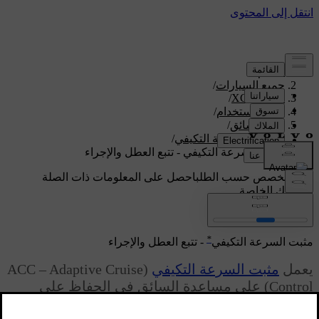
الدعم
/
جميع السيارات
/
/
XC70 2016
دليل الاستخدام
/
دعم السائق
/
مثبت السرعة التكيفي
/
مثبت السرعة التكيفي - تتبع العطل والإجراء
دعم مخصص حسب الطلب
احصل على المعلومات ذات الصلة
بسيارتك الخاصة.
تسجيل الدخول
*
مثبت السرعة التكيفي
- تتبع العطل والإجراء
يعمل
مثبت السرعة التكيفي
(ACC – Adaptive Cruise
Control) على مساعدة السائق في الحفاظ على
مسافة آمنة وثابتة من المركبة فما بعدها مع مراعاة