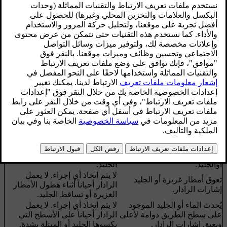
الفاصل الزمني المحدد مسبقًا بين المركبة وما بعدها.
محدّث ٠٨‏/٠٦‏/٢٠٢٣
إذا تم عرض الرسالة
Radar blocked See manual
على لوحة العدادات
المندمجة فهذا يعني أن
مستشعر الرادار
يتعذر عليه اكتشاف أي
مركبات أخرى أمام سيارتك.
هذه الرسالة توضح أن وظيفة
تحذير المسافة
و
التحذير من الاصطدام
مع الفرامل الإلكترونية
لا تعملان.
يوضح الجدول التالي أمثلة عن الأسباب المحتملة لظهور أية رسالة
مع الإجراء الملائم:
السبب
الإجراء
تعرض سطح الرادار في الشبكة
قم بتنظيف سطح الرادار في
للأوساخ أو أنه مغطى بالثلج
الشبكة من الأوساخ أو الثلج أو
أوالجليد.
الجليد.
لا يتم اتخاذ أي إجراء. لا يعمل
تعوق أمطار غزيرة أو الجليد
الرادار أحياناً أثناء هطول الأمطار
إشارات الرادار.
الغزيرة أو تساقط الجليد.
يُحدث الماء أو الجليد الموجود
لا يتم اتخاذ أي إجراء. لا يعمل
على سطح الطريق دوامة لأعلى
الرادار أحياناً على الأسطح التي
ويعيق إشارات الرادار.
يكسوها الجليد أو المبتلة بشدة.