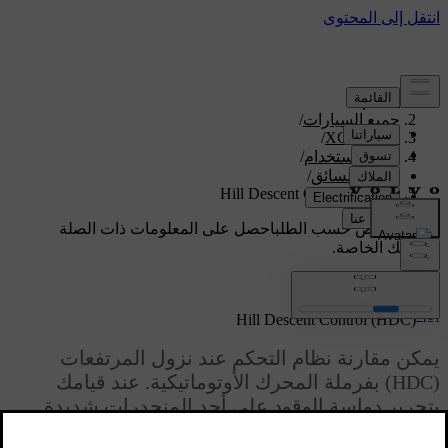
الدعم
/
جميع السيارات
/
/
XC70 2016
دليل الاستخدام
/
دعم السائق
/
Hill Descent Control (HDC)
دعم مخصص حسب الطلب
احصل على المعلومات ذات الصلة
بسيارتك الخاصة.
تسجيل الدخول
*
[1]
Hill Descent Control (HDC)
يمكن مقارنة نظام التحكم عند نزول المرتفعات
(HDC) بفرملة المحرك الأوتوماتيكية. عند قيامك
بتحرير دواسة الوقود على أحد المنحدرات شديدة
الانحدار، يتم فرملة السيارة بطريقة طبيعية من خلال