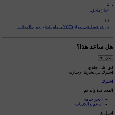
*
‏خيار/ملحق.
[1]
يتوافر فقط في طراز XC70 بنظام الدفع بجميع العجلات.
هل ساعد هذا؟
نعم
لا