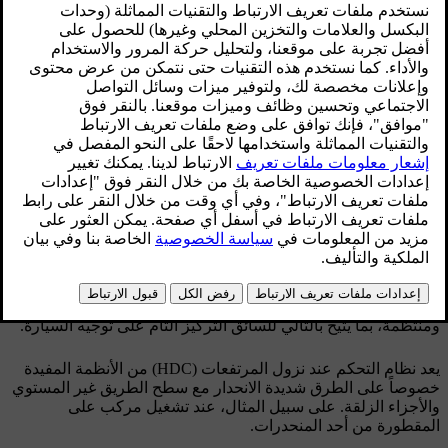
مقاومة المحرك للسرعة المنخفضة، وهو ما يطلق
عليه تسمية (فرملة المحرك). كلما زاد انحدار الطريق
وزادت حمولة السيارة زادت سرعة انحدار السيارة،
على الرغم من وجود فرملة المحرك - تعمل وظيفة
HDC على معاوضة هذه العملية باستخدام تدخل
الفرملة التلقائي.
محدّث ٠٨‏/٠٦‏/٢٠٢٣
معلومات عامة عن نظام HDC
تتيح HDC زيادة/خفض السرعة على الطرق شديدة الانحدار مع وضع
القدم فقط على دواسة الوقود دون استخدام فرامل القدم. تقل
حساسية دواسة الوقود وتصبح أكثر دقة بالضغط الكامل على
الدواسة التي تم تحديدها من أجل ضبط سرعة المحرك خلال نطاق
محدد. يعمل نظام الفرامل ذاتياً ويوفر للسيارة سرعة بطيئة
ومنتظمة، بما يتيح بالتالي للسائق التركيز التام على توجيه السيارة.
يعد نظام التحكم عند نزول المرتفعات (HDC) من الأنظمة المفيدة
خصوصاً على الطرق شديدة الانحدار مع سطح الطريق غير المستوي
والأجزاء الزلقة. على سبيل المثال، عند تشغيل مركب على
المقطورة من أحد المنحدرات.