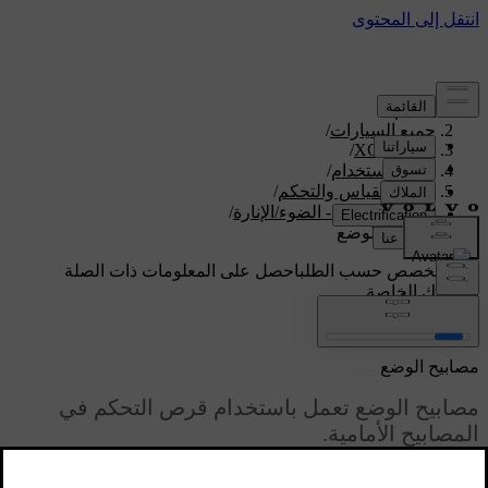
الدعم
/
جميع السيارات
/
/
XC70 2016
دليل الاستخدام
/
اجهزة القياس والتحكم
/
أزرار التحكم - الضوء/الإنارة
/
مصابيح الوضع
دعم مخصص حسب الطلب
احصل على المعلومات ذات الصلة
بسيارتك الخاصة.
تسجيل الدخول
مصابيح الوضع
مصابيح الوضع تعمل باستخدام قرص التحكم في
المصابيح الأمامية.
محدّث ٠٨‏/٠٦‏/٢٠٢٣