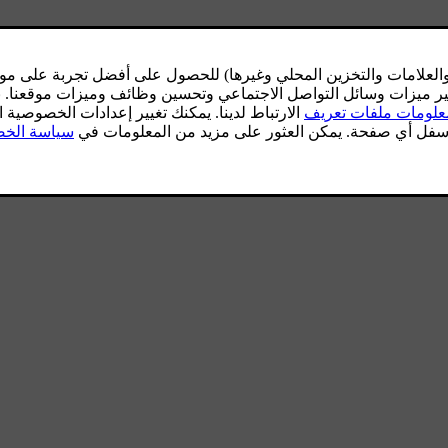
Gracenote
ا