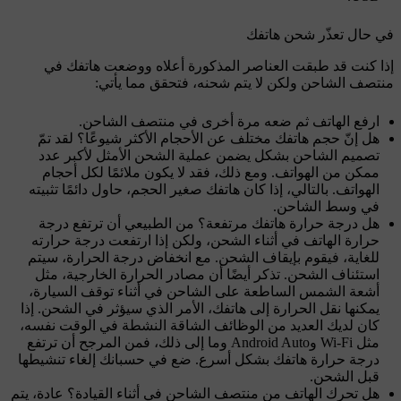
في حال تعذّر شحن هاتفك
إذا كنت قد طبقت العناصر المذكورة أعلاه ووضعت هاتفك في
منتصف الشاحن ولكن لا يتم شحنه، فتحقق مما يأتي:
ارفع الهاتف ثم ضعه مرة أخرى في منتصف الشاحن.
هل إنّ حجم هاتفك مختلف عن الأحجام الأكثر شيوعًا؟ لقد تمّ
تصميم الشاحن بشكل يضمن عملية الشحن الأمثل لأكبر عدد
ممكن من الهواتف. ومع ذلك، فقد لا يكون ملائمًا لكل أحجام
الهواتف. بالتالي، إذا كان هاتفك صغير الحجم، حاول دائمًا تثبيته
في وسط الشاحن.
هل درجة حرارة هاتفك مرتفعة؟ من الطبيعي أن ترتفع درجة
حرارة الهاتف في أثناء الشحن، ولكن إذا ارتفعت درجة حرارته
للغاية، فيقوم بإيقاف الشحن. مع انخفاض درجة الحرارة، سيتم
استئناف الشحن. تذكر أيضًا أن مصادر الحرارة الخارجية، مثل
أشعة الشمس الساطعة على الشاحن في أثناء توقف السيارة،
يمكنها نقل الحرارة إلى هاتفك، الأمر الذي سيؤثر في الشحن. إذا
كان لديك العديد من الوظائف الشاقة النشطة في الوقت نفسه،
مثل Wi-Fi وAndroid Auto وما إلى ذلك، فمن المرجح أن ترتفع
درجة حرارة هاتفك بشكل أسرع. ضع في حسبانك إلغاء تنشيطها
قبل الشحن.
هل تحرك الهاتف من منتصف الشاحن في أثناء القيادة؟ عادة، يتم