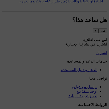
2024) أو EX40 وEC40 (من طراز عام 2025 وما بعده).
هل ساعد هذا؟
نعم
لا