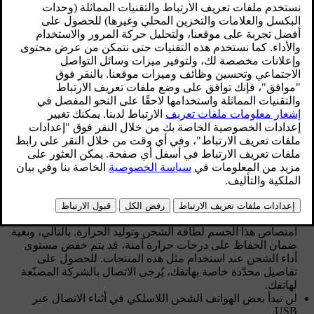
قبل استخدام الشاحن اللاسلكي لشحن هاتفك، هناك بعض الأشياء
التي تجب مراعاتها:
تأكد من أن سيارتك بها آخر تحديث للبرنامج.
تحتوي بعض السيارات على إعداد في الشاشة المركزية لتشغيل
[1]
الشاحن أو إيقاف تشغيله
. تأكد من تنشيط الشاحن قبل أن تنوي
استخدامه.
حافظ على الشاحن خاليًا من العناصر الأخرى.
تأكّد من أنّ الشاحن معتمد وفقًا لمعيار الشحن Qi ومصمّم لشحن
الأجهزة المعتمدة وفقًا لمعيار الشحن Qi. وبغية ضمان الأداء
الأمثل لعملية الشحن، ينبغي أن يكون هاتفك معتمدًا وفقًا لمعيار
الشحن Qi كما ينبغي استخدام الشاحن مع الأجهزة التي يُفترض
أنها متوافقة مع المعيار Qi.
قم بإزالة أي حافظة هاتف لأن ذلك قد يعوق الشحن.
هل إنّ هاتفك مزوّد بمغناطيس مدمج في الخلف؟ إنّ وجود أيّ
جسم معدني بالقرب من ملف الشحن الحثي سيؤدي إلى
امتصاص هذا الجسم لطاقة الشحن وتوليد الحرارة. بالتالي، وبغية
ضمان الحفاظ على درجات حرارة آمنة، قد يتم خفض مستوى
أداء الشحن عند استخدام مثل هذه المنتجات. للحصول على
تفاصيل محدّدة خاصة بهاتفك، يُرجى الاتصال بالشركة المصنّعة
لهاتفك.
لن تبدأ بعض الهواتف الشحن اللاسلكي في أثناء الاتصال عبر
USB.