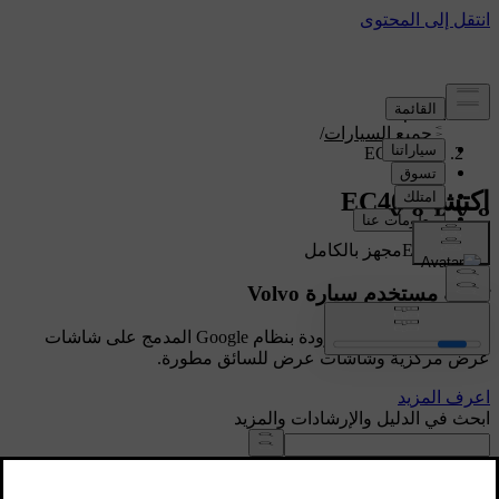
الدعم
/
جميع السيارات
/
EC40 2027
اكتشف EC40
عرض EC40مجهز بالكامل
تجربة مستخدم سيارة Volvo
ستحصل السيارات المزودة بنظام Google المدمج على شاشات
عرض مركزية وشاشات عرض للسائق مطورة.
اعرف المزيد
ابحث في الدليل والإرشادات والمزيد
كتيبات وتفاصيل السيارة